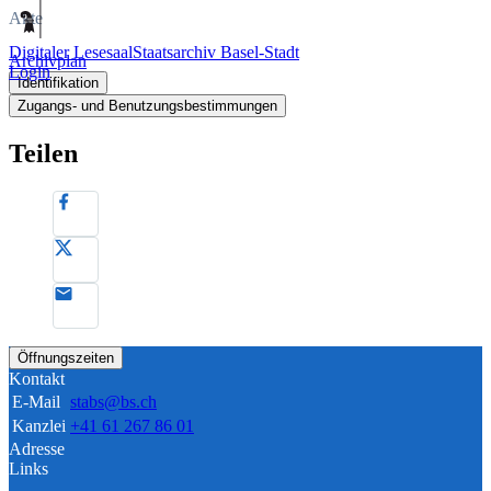
Akte
Digitaler Lesesaal
Staatsarchiv Basel-Stadt
Archivplan
Login
Identifikation
Zugangs- und Benutzungsbestimmungen
Teilen
Öffnungszeiten
Kontakt
E-Mail
stabs@bs.ch
Kanzlei
+41 61 267 86 01
Adresse
Links