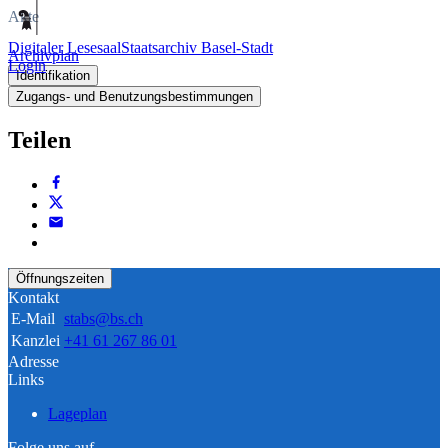
Akte
Digitaler Lesesaal
Staatsarchiv Basel-Stadt
Archivplan
Login
Identifikation
Zugangs- und Benutzungsbestimmungen
Teilen
Öffnungszeiten
Kontakt
E-Mail
stabs@bs.ch
Kanzlei
+41 61 267 86 01
Adresse
Links
Lageplan
Folge uns auf