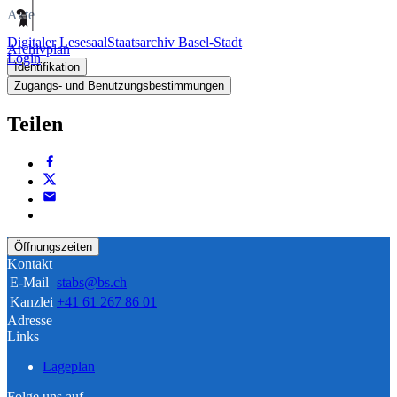
Akte
Digitaler Lesesaal
Staatsarchiv Basel-Stadt
Archivplan
Login
Identifikation
Zugangs- und Benutzungsbestimmungen
Teilen
Öffnungszeiten
Kontakt
E-Mail
stabs@bs.ch
Kanzlei
+41 61 267 86 01
Adresse
Links
Lageplan
Folge uns auf