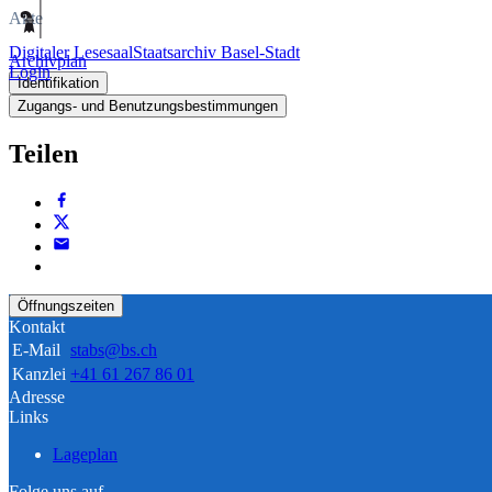
Akte
Digitaler Lesesaal
Staatsarchiv Basel-Stadt
Archivplan
Login
Identifikation
Zugangs- und Benutzungsbestimmungen
Teilen
Öffnungszeiten
Kontakt
E-Mail
stabs@bs.ch
Kanzlei
+41 61 267 86 01
Adresse
Links
Lageplan
Folge uns auf