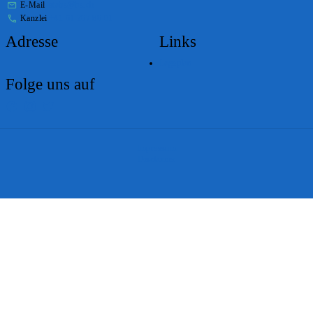
E-Mail
stabs@bs.ch
Kanzlei
+41 61 267 86 01
Adresse
Links
Lageplan
Folge uns auf
Impressum
Disclaimer