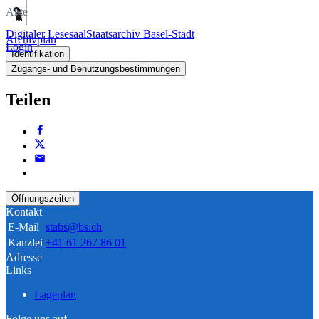
Akte
Digitaler Lesesaal
Staatsarchiv Basel-Stadt
Archivplan
Login
Identifikation
Zugangs- und Benutzungsbestimmungen
Teilen
Öffnungszeiten
Kontakt
E-Mail
stabs@bs.ch
Kanzlei
+41 61 267 86 01
Adresse
Links
Lageplan
Folge uns auf