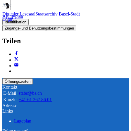
Akte
Digitaler Lesesaal
Staatsarchiv Basel-Stadt
Archivplan
Login
Identifikation
Zugangs- und Benutzungsbestimmungen
Teilen
Öffnungszeiten
Kontakt
E-Mail
stabs@bs.ch
Kanzlei
+41 61 267 86 01
Adresse
Links
Lageplan
Folge uns auf