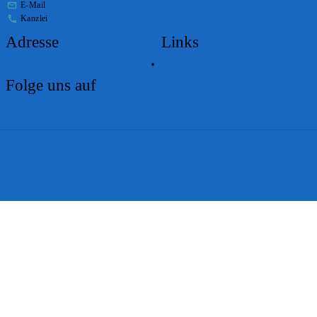
E-Mail
stabs@bs.ch
Kanzlei
+41 61 267 86 01
Adresse
Links
Lageplan
Folge uns auf
Impressum
Disclaimer