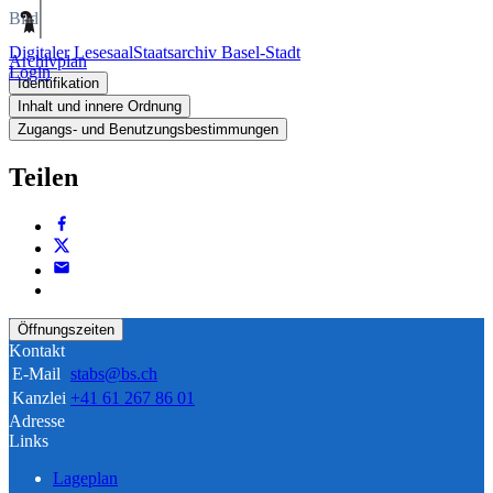
Bild
Digitaler Lesesaal
Staatsarchiv Basel-Stadt
Archivplan
Login
Identifikation
Inhalt und innere Ordnung
Zugangs- und Benutzungsbestimmungen
Teilen
Öffnungszeiten
Kontakt
E-Mail
stabs@bs.ch
Kanzlei
+41 61 267 86 01
Adresse
Links
Lageplan