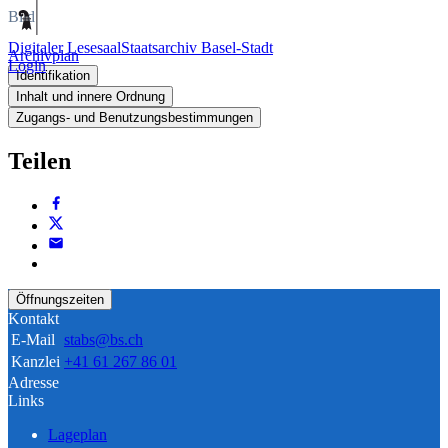
Bild
Digitaler Lesesaal
Staatsarchiv Basel-Stadt
Archivplan
Login
Identifikation
Inhalt und innere Ordnung
Zugangs- und Benutzungsbestimmungen
Teilen
Öffnungszeiten
Kontakt
E-Mail
stabs@bs.ch
Kanzlei
+41 61 267 86 01
Adresse
Links
Lageplan