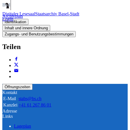
Bild
Digitaler Lesesaal
Staatsarchiv Basel-Stadt
Archivplan
Login
Identifikation
Inhalt und innere Ordnung
Zugangs- und Benutzungsbestimmungen
Teilen
Öffnungszeiten
Kontakt
E-Mail
stabs@bs.ch
Kanzlei
+41 61 267 86 01
Adresse
Links
Lageplan