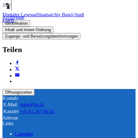
Bild
Digitaler Lesesaal
Staatsarchiv Basel-Stadt
Archivplan
Login
Identifikation
Inhalt und innere Ordnung
Zugangs- und Benutzungsbestimmungen
Teilen
Öffnungszeiten
Kontakt
E-Mail
stabs@bs.ch
Kanzlei
+41 61 267 86 01
Adresse
Links
Lageplan