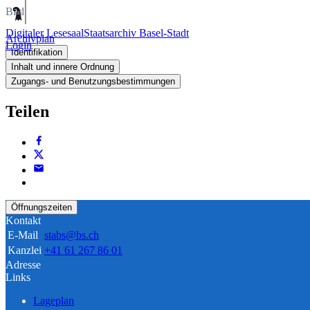
Bild
Digitaler Lesesaal
Staatsarchiv Basel-Stadt
Archivplan
Login
Identifikation
Inhalt und innere Ordnung
Zugangs- und Benutzungsbestimmungen
Teilen
Öffnungszeiten
Kontakt
E-Mail
stabs@bs.ch
Kanzlei
+41 61 267 86 01
Adresse
Links
Lageplan