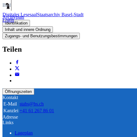
Bild
Digitaler Lesesaal
Staatsarchiv Basel-Stadt
Archivplan
Login
Identifikation
Inhalt und innere Ordnung
Zugangs- und Benutzungsbestimmungen
Teilen
Öffnungszeiten
Kontakt
E-Mail
stabs@bs.ch
Kanzlei
+41 61 267 86 01
Adresse
Links
Lageplan