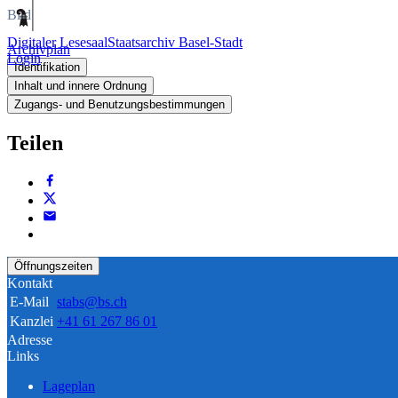
Bild
Digitaler Lesesaal
Staatsarchiv Basel-Stadt
Archivplan
Login
Identifikation
Inhalt und innere Ordnung
Zugangs- und Benutzungsbestimmungen
Teilen
Öffnungszeiten
Kontakt
E-Mail
stabs@bs.ch
Kanzlei
+41 61 267 86 01
Adresse
Links
Lageplan