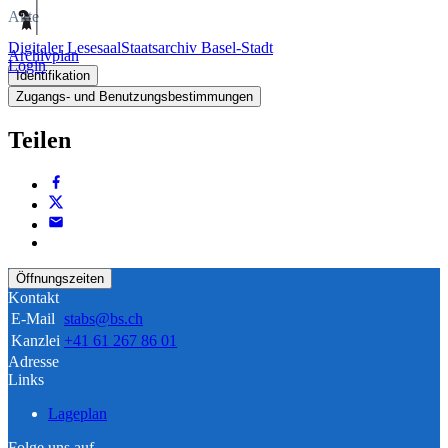
Akte
Digitaler Lesesaal
Staatsarchiv Basel-Stadt
Archivplan
Login
Identifikation
Zugangs- und Benutzungsbestimmungen
Teilen
Öffnungszeiten
Kontakt
E-Mail
stabs@bs.ch
Kanzlei
+41 61 267 86 01
Adresse
Links
Lageplan
Folge uns auf