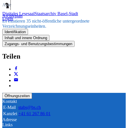
Akte
Digitaler Lesesaal
Staatsarchiv Basel-Stadt
Archivplan
Login
Es existieren 35 nicht-öffentliche untergeordnete
Verzeichnungseinheiten.
Identifikation
Inhalt und innere Ordnung
Zugangs- und Benutzungsbestimmungen
Teilen
Öffnungszeiten
Kontakt
E-Mail
stabs@bs.ch
Kanzlei
+41 61 267 86 01
Adresse
Links