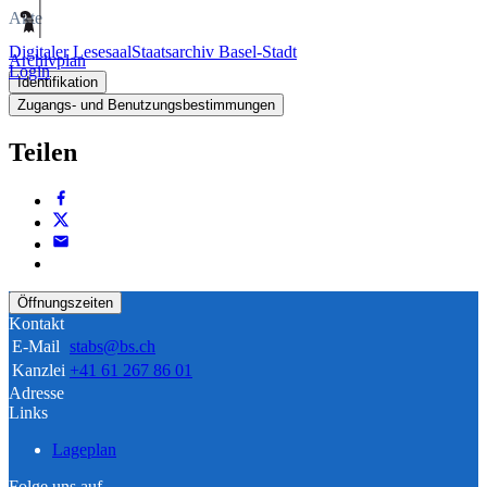
Akte
Digitaler Lesesaal
Staatsarchiv Basel-Stadt
Archivplan
Login
Identifikation
Zugangs- und Benutzungsbestimmungen
Teilen
Öffnungszeiten
Kontakt
E-Mail
stabs@bs.ch
Kanzlei
+41 61 267 86 01
Adresse
Links
Lageplan
Folge uns auf