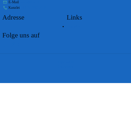
E-Mail
stabs@bs.ch
Kanzlei
+41 61 267 86 01
Adresse
Links
Lageplan
Folge uns auf
Impressum
Disclaimer