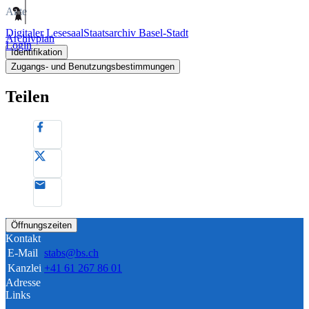
Akte
Digitaler Lesesaal
Staatsarchiv Basel-Stadt
Archivplan
Login
Identifikation
Zugangs- und Benutzungsbestimmungen
Teilen
Öffnungszeiten
Kontakt
E-Mail
stabs@bs.ch
Kanzlei
+41 61 267 86 01
Adresse
Links