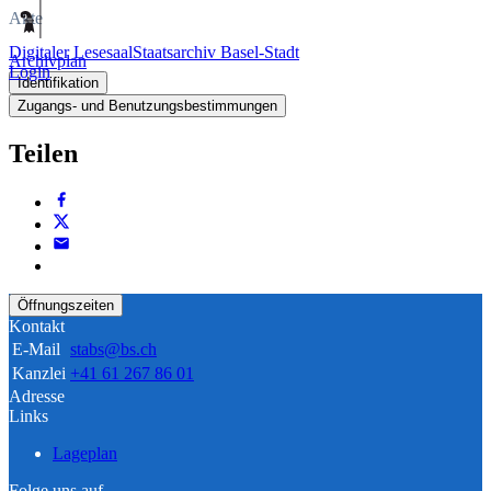
Akte
Digitaler Lesesaal
Staatsarchiv Basel-Stadt
Archivplan
Login
Identifikation
Zugangs- und Benutzungsbestimmungen
Teilen
Öffnungszeiten
Kontakt
E-Mail
stabs@bs.ch
Kanzlei
+41 61 267 86 01
Adresse
Links
Lageplan
Folge uns auf