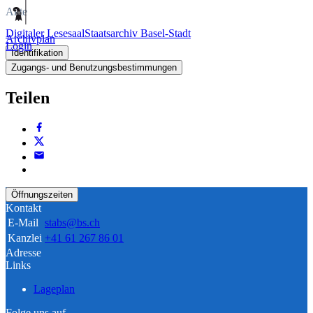
Akte
Digitaler Lesesaal
Staatsarchiv Basel-Stadt
Archivplan
Login
Identifikation
Zugangs- und Benutzungsbestimmungen
Teilen
Öffnungszeiten
Kontakt
E-Mail
stabs@bs.ch
Kanzlei
+41 61 267 86 01
Adresse
Links
Lageplan
Folge uns auf