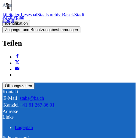
Akte
Digitaler Lesesaal
Staatsarchiv Basel-Stadt
Archivplan
Login
Identifikation
Zugangs- und Benutzungsbestimmungen
Teilen
Öffnungszeiten
Kontakt
E-Mail
stabs@bs.ch
Kanzlei
+41 61 267 86 01
Adresse
Links
Lageplan
Folge uns auf