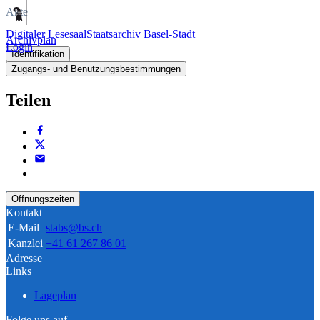
Akte
Digitaler Lesesaal
Staatsarchiv Basel-Stadt
Archivplan
Login
Identifikation
Zugangs- und Benutzungsbestimmungen
Teilen
Öffnungszeiten
Kontakt
E-Mail
stabs@bs.ch
Kanzlei
+41 61 267 86 01
Adresse
Links
Lageplan
Folge uns auf