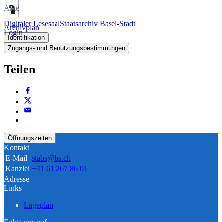
Akte
Digitaler Lesesaal
Staatsarchiv Basel-Stadt
Archivplan
Login
Identifikation
Zugangs- und Benutzungsbestimmungen
Teilen
Öffnungszeiten
Kontakt
E-Mail
stabs@bs.ch
Kanzlei
+41 61 267 86 01
Adresse
Links
Lageplan
Folge uns auf