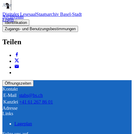
Akte
Digitaler Lesesaal
Staatsarchiv Basel-Stadt
Archivplan
Login
Identifikation
Zugangs- und Benutzungsbestimmungen
Teilen
Öffnungszeiten
Kontakt
E-Mail
stabs@bs.ch
Kanzlei
+41 61 267 86 01
Adresse
Links
Lageplan
Folge uns auf