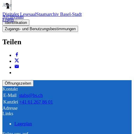
Akte
Digitaler Lesesaal
Staatsarchiv Basel-Stadt
Archivplan
Login
Identifikation
Zugangs- und Benutzungsbestimmungen
Teilen
Öffnungszeiten
Kontakt
E-Mail
stabs@bs.ch
Kanzlei
+41 61 267 86 01
Adresse
Links
Lageplan
Folge uns auf