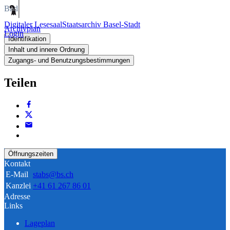
Bild
Digitaler Lesesaal
Staatsarchiv Basel-Stadt
Archivplan
Login
Identifikation
Inhalt und innere Ordnung
Zugangs- und Benutzungsbestimmungen
Teilen
Öffnungszeiten
Kontakt
E-Mail
stabs@bs.ch
Kanzlei
+41 61 267 86 01
Adresse
Links
Lageplan