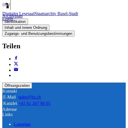
Bild
Digitaler Lesesaal
Staatsarchiv Basel-Stadt
Archivplan
Login
Identifikation
Inhalt und innere Ordnung
Zugangs- und Benutzungsbestimmungen
Teilen
Öffnungszeiten
Kontakt
E-Mail
stabs@bs.ch
Kanzlei
+41 61 267 86 01
Adresse
Links
Lageplan