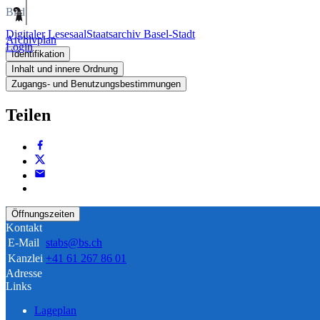
Bild
Digitaler Lesesaal
Staatsarchiv Basel-Stadt
Archivplan
Login
Identifikation
Inhalt und innere Ordnung
Zugangs- und Benutzungsbestimmungen
Teilen
Öffnungszeiten
Kontakt
E-Mail
stabs@bs.ch
Kanzlei
+41 61 267 86 01
Adresse
Links
Lageplan