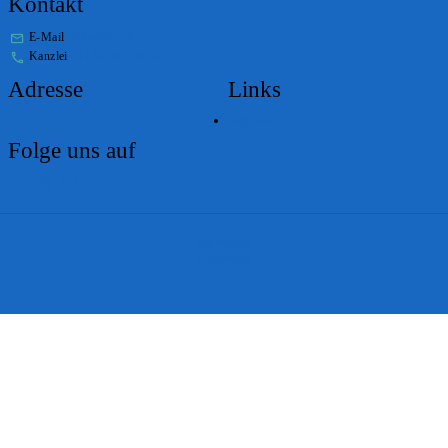
Kontakt
E-Mail
stabs@bs.ch
Kanzlei
+41 61 267 86 01
Adresse
Links
Lageplan
Folge uns auf
Impressum
Disclaimer