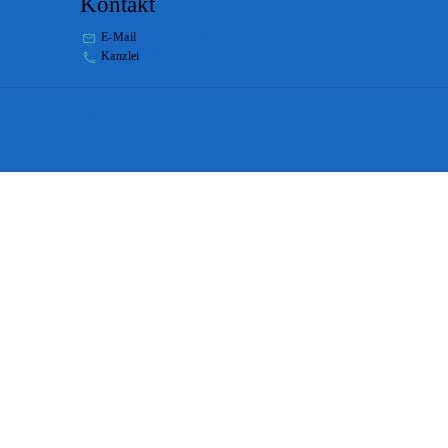
Kontakt
E-Mail
stabs@bs.ch
Kanzlei
+41 61 267 86 01
Impressum
Disclaimer