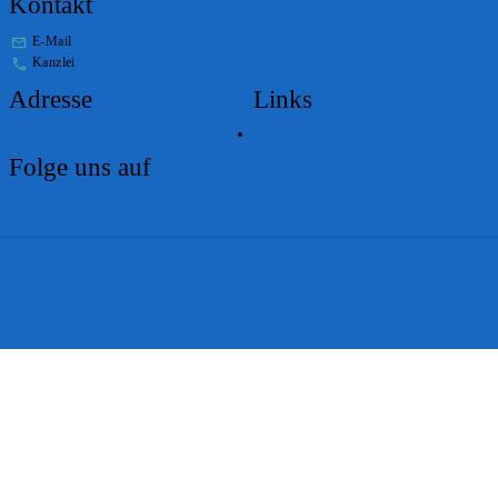
Kontakt
E-Mail
stabs@bs.ch
Kanzlei
+41 61 267 86 01
Adresse
Links
Lageplan
Folge uns auf
Impressum
Disclaimer