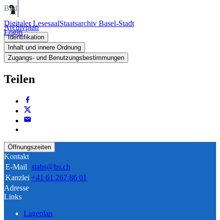
Bild
Digitaler Lesesaal
Staatsarchiv Basel-Stadt
Archivplan
Login
Identifikation
Inhalt und innere Ordnung
Zugangs- und Benutzungsbestimmungen
Teilen
Öffnungszeiten
Kontakt
E-Mail
stabs@bs.ch
Kanzlei
+41 61 267 86 01
Adresse
Links
Lageplan