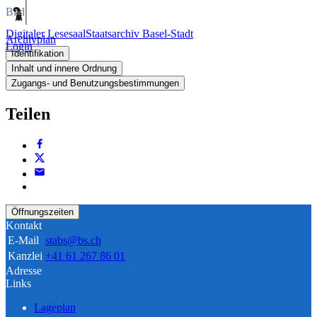
Bild
Digitaler Lesesaal
Staatsarchiv Basel-Stadt
Archivplan
Login
Identifikation
Inhalt und innere Ordnung
Zugangs- und Benutzungsbestimmungen
Teilen
Öffnungszeiten
Kontakt
E-Mail
stabs@bs.ch
Kanzlei
+41 61 267 86 01
Adresse
Links
Lageplan