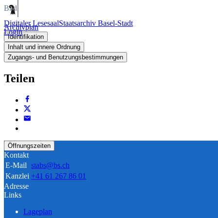
Bild
Digitaler Lesesaal
Staatsarchiv Basel-Stadt
Archivplan
Login
Identifikation
Inhalt und innere Ordnung
Zugangs- und Benutzungsbestimmungen
Teilen
Öffnungszeiten
Kontakt
E-Mail
stabs@bs.ch
Kanzlei
+41 61 267 86 01
Adresse
Links
Lageplan