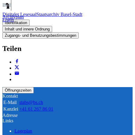
Bild
Digitaler Lesesaal
Staatsarchiv Basel-Stadt
Archivplan
Login
Identifikation
Inhalt und innere Ordnung
Zugangs- und Benutzungsbestimmungen
Teilen
Öffnungszeiten
Kontakt
E-Mail
stabs@bs.ch
Kanzlei
+41 61 267 86 01
Adresse
Links
Lageplan