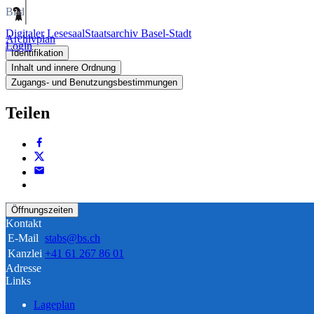
Bild
Digitaler Lesesaal
Staatsarchiv Basel-Stadt
Archivplan
Login
Identifikation
Inhalt und innere Ordnung
Zugangs- und Benutzungsbestimmungen
Teilen
Öffnungszeiten
Kontakt
E-Mail
stabs@bs.ch
Kanzlei
+41 61 267 86 01
Adresse
Links
Lageplan