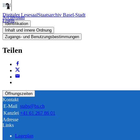
Bild
Digitaler Lesesaal
Staatsarchiv Basel-Stadt
Archivplan
Login
Identifikation
Inhalt und innere Ordnung
Zugangs- und Benutzungsbestimmungen
Teilen
Öffnungszeiten
Kontakt
E-Mail
stabs@bs.ch
Kanzlei
+41 61 267 86 01
Adresse
Links
Lageplan