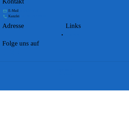
Kontakt
E-Mail
stabs@bs.ch
Kanzlei
+41 61 267 86 01
Adresse
Links
Lageplan
Folge uns auf
Impressum
Disclaimer