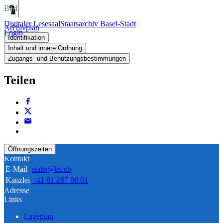
Bild
Digitaler Lesesaal
Staatsarchiv Basel-Stadt
Archivplan
Login
Identifikation
Inhalt und innere Ordnung
Zugangs- und Benutzungsbestimmungen
Teilen
Öffnungszeiten
Kontakt
E-Mail
stabs@bs.ch
Kanzlei
+41 61 267 86 01
Adresse
Links
Lageplan