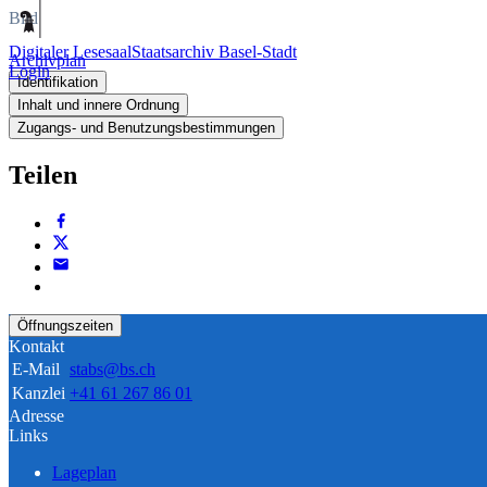
Bild
Digitaler Lesesaal
Staatsarchiv Basel-Stadt
Archivplan
Login
Identifikation
Inhalt und innere Ordnung
Zugangs- und Benutzungsbestimmungen
Teilen
Öffnungszeiten
Kontakt
E-Mail
stabs@bs.ch
Kanzlei
+41 61 267 86 01
Adresse
Links
Lageplan