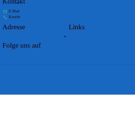
Kontakt
E-Mail
stabs@bs.ch
Kanzlei
+41 61 267 86 01
Adresse
Links
Lageplan
Folge uns auf
Impressum
Disclaimer