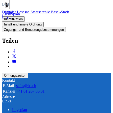
Bild
Digitaler Lesesaal
Staatsarchiv Basel-Stadt
Archivplan
Login
Identifikation
Inhalt und innere Ordnung
Zugangs- und Benutzungsbestimmungen
Teilen
Öffnungszeiten
Kontakt
E-Mail
stabs@bs.ch
Kanzlei
+41 61 267 86 01
Adresse
Links
Lageplan