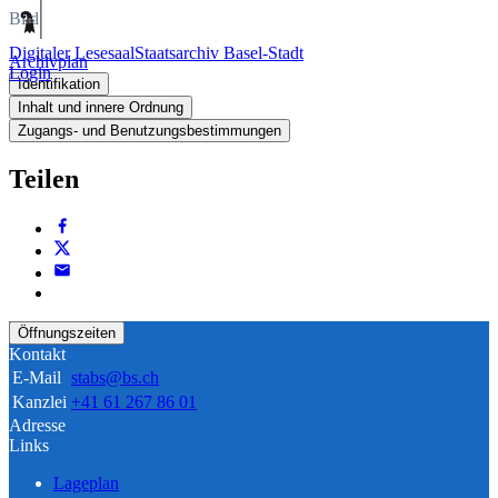
Bild
Digitaler Lesesaal
Staatsarchiv Basel-Stadt
Archivplan
Login
Identifikation
Inhalt und innere Ordnung
Zugangs- und Benutzungsbestimmungen
Teilen
Öffnungszeiten
Kontakt
E-Mail
stabs@bs.ch
Kanzlei
+41 61 267 86 01
Adresse
Links
Lageplan