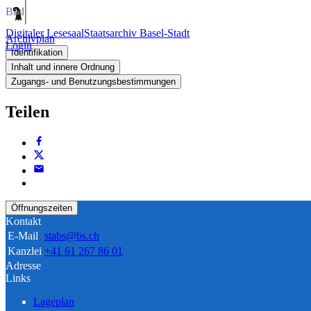
Bild
Digitaler Lesesaal
Staatsarchiv Basel-Stadt
Archivplan
Login
Identifikation
Inhalt und innere Ordnung
Zugangs- und Benutzungsbestimmungen
Teilen
Öffnungszeiten
Kontakt
E-Mail
stabs@bs.ch
Kanzlei
+41 61 267 86 01
Adresse
Links
Lageplan