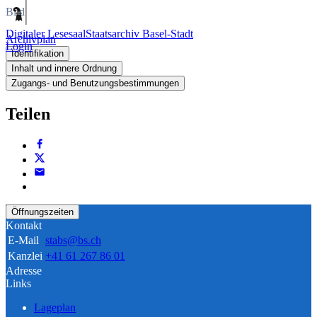
Bild
Digitaler Lesesaal
Staatsarchiv Basel-Stadt
Archivplan
Login
Identifikation
Inhalt und innere Ordnung
Zugangs- und Benutzungsbestimmungen
Teilen
Öffnungszeiten
Kontakt
E-Mail
stabs@bs.ch
Kanzlei
+41 61 267 86 01
Adresse
Links
Lageplan