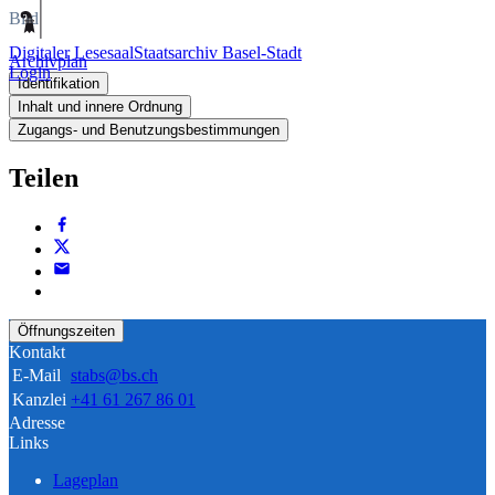
Bild
Digitaler Lesesaal
Staatsarchiv Basel-Stadt
Archivplan
Login
Identifikation
Inhalt und innere Ordnung
Zugangs- und Benutzungsbestimmungen
Teilen
Öffnungszeiten
Kontakt
E-Mail
stabs@bs.ch
Kanzlei
+41 61 267 86 01
Adresse
Links
Lageplan