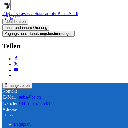
Bild
Digitaler Lesesaal
Staatsarchiv Basel-Stadt
Archivplan
Login
Identifikation
Inhalt und innere Ordnung
Zugangs- und Benutzungsbestimmungen
Teilen
Öffnungszeiten
Kontakt
E-Mail
stabs@bs.ch
Kanzlei
+41 61 267 86 01
Adresse
Links
Lageplan