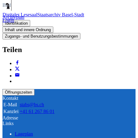
Bild
Digitaler Lesesaal
Staatsarchiv Basel-Stadt
Archivplan
Login
Identifikation
Inhalt und innere Ordnung
Zugangs- und Benutzungsbestimmungen
Teilen
Öffnungszeiten
Kontakt
E-Mail
stabs@bs.ch
Kanzlei
+41 61 267 86 01
Adresse
Links
Lageplan